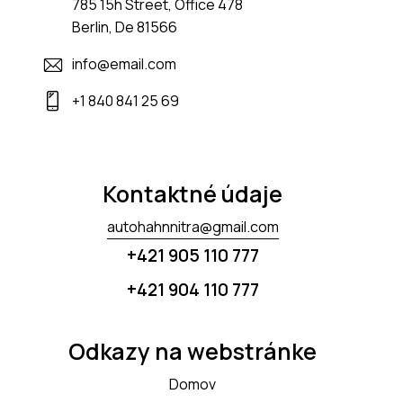
785 15h Street, Office 478
Berlin, De 81566
info@email.com
+1 840 841 25 69
Kontaktné údaje
autohahnnitra@gmail.com
+421 905 110 777
+421 904 110 777
Odkazy na webstránke
Domov