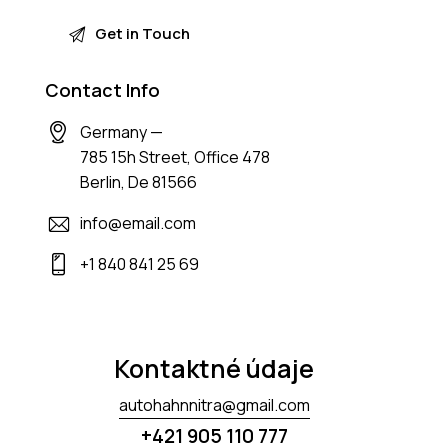
Contact Info
Germany —
785 15h Street, Office 478
Berlin, De 81566
info@email.com
+1 840 841 25 69
Kontaktné údaje
autohahnnitra@gmail.com
+421 905 110 777