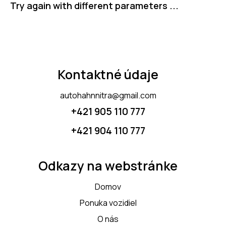
Try again with different parameters ...
Mileage
Engine size
Kontaktné údaje
5000
185000
1.6
825
autohahnnitra@gmail.com
Produced
Price
+421 905 110 777
1966
2024
300
200000
+421 904 110 777
Odkazy na webstránke
Domov
Ponuka vozidiel
O nás